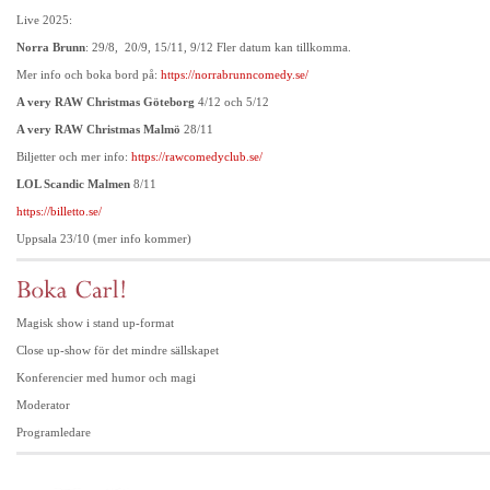
Live 2025:
Norra Brunn
: 29/8, 20/9, 15/11, 9/12 Fler datum kan tillkomma.
Mer info och boka bord på:
https://norrabrunncomedy.se/
A very RAW Christmas Göteborg
4/12 och 5/12
A very RAW Christmas Malmö
28/11
Biljetter och mer info:
https://rawcomedyclub.se/
LOL Scandic Malmen
8/11
https://billetto.se/
Uppsala 23/10 (mer info kommer)
Magisk show i stand up-format
Close up-show för det mindre sällskapet
Konferencier med humor och magi
Moderator
Programledare